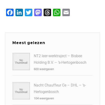
F
Li
T
M
T
W
E
a
n
wi
a
hr
h
m
c
k
tt
st
e
at
ai
e
e
er
o
a
s
l
b
dI
d
d
A
Meest gelezen
o
n
o
s
p
o
n
p
NT2 leer-werktraject – Bisbee
Holding B.V. – ‘s-Hertogenbosch
k
603 weergaven
Nacht Chauffeur Ce – DHL – ‘s-
Hertogenbosch
104 weergaven