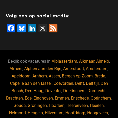
b
dI
d
d
A
o
n
o
s
p
Volg ons op social media:
o
n
p
F
Bl
Li
X
F
k
a
u
n
e
c
e
k
e
e
s
e
d
b
ky
dI
Bekijk ook vacatures in
Alblasserdam
,
Alkmaar
,
Almelo
,
o
n
Almere
,
Alphen aan den Rijn
,
Amersfoort
,
Amsterdam
,
Apeldoorn
,
Arnhem
,
Assen
,
Bergen op Zoom
,
Breda
,
o
Capelle aan den IJssel
,
Coevorden
,
Delft
,
Delfzijl
,
Den
k
Bosch
,
Den Haag
,
Deventer
,
Doetinchem
,
Dordrecht
,
Drachten
,
Ede
,
Eindhoven
,
Emmen
,
Enschede
,
Gorinchem
,
Gouda
,
Groningen
,
Haarlem
,
Heerenveen
,
Heerlen
,
Helmond
,
Hengelo
,
Hilversum
,
Hoofddorp
,
Hoogeveen
,