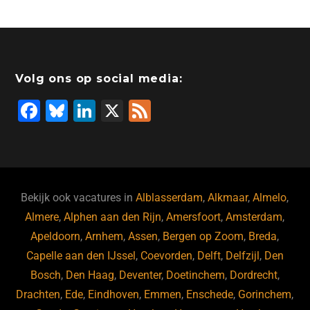
Volg ons op social media:
F
Bl
Li
X
F
a
u
n
e
c
e
k
e
e
s
e
d
b
ky
dI
Bekijk ook vacatures in
Alblasserdam
,
Alkmaar
,
Almelo
,
o
n
Almere
,
Alphen aan den Rijn
,
Amersfoort
,
Amsterdam
,
Apeldoorn
,
Arnhem
,
Assen
,
Bergen op Zoom
,
Breda
,
o
Capelle aan den IJssel
,
Coevorden
,
Delft
,
Delfzijl
,
Den
k
Bosch
,
Den Haag
,
Deventer
,
Doetinchem
,
Dordrecht
,
Drachten
,
Ede
,
Eindhoven
,
Emmen
,
Enschede
,
Gorinchem
,