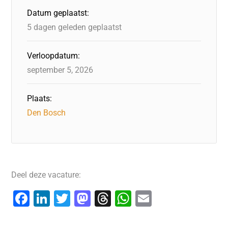
Datum geplaatst:
5 dagen geleden geplaatst
Verloopdatum:
september 5, 2026
Plaats:
Den Bosch
Deel deze vacature:
F
Li
T
M
T
W
E
a
n
wi
a
hr
h
m