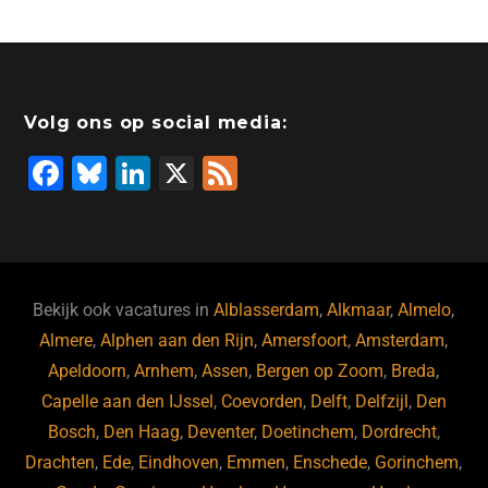
c
k
tt
st
e
at
ai
e
e
er
o
a
s
l
b
dI
d
d
A
o
n
o
s
p
Volg ons op social media:
o
n
p
F
Bl
Li
X
F
k
a
u
n
e
c
e
k
e
e
s
e
d
b
ky
dI
Bekijk ook vacatures in
Alblasserdam
,
Alkmaar
,
Almelo
,
o
n
Almere
,
Alphen aan den Rijn
,
Amersfoort
,
Amsterdam
,
Apeldoorn
,
Arnhem
,
Assen
,
Bergen op Zoom
,
Breda
,
o
Capelle aan den IJssel
,
Coevorden
,
Delft
,
Delfzijl
,
Den
k
Bosch
,
Den Haag
,
Deventer
,
Doetinchem
,
Dordrecht
,
Drachten
,
Ede
,
Eindhoven
,
Emmen
,
Enschede
,
Gorinchem
,