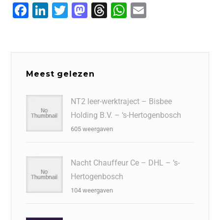
F
Li
T
M
T
W
E
a
n
wi
a
hr
h
m
c
k
tt
st
e
at
ai
e
e
er
o
a
s
l
b
dI
d
d
A
Meest gelezen
o
n
o
s
p
o
n
p
NT2 leer-werktraject – Bisbee
Holding B.V. – ‘s-Hertogenbosch
k
605 weergaven
Nacht Chauffeur Ce – DHL – ‘s-
Hertogenbosch
104 weergaven