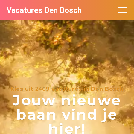
Vacatures Den Bosch
Vacatures per bedrijf in Den Bosch
De populairste vacatures in Den Bosch
Kies uit
2409
vacatures in Den Bosch
Jouw nieuwe
baan vind je
hier!