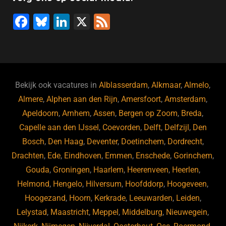
o
n
p
F
Bl
Li
X
F
k
a
u
n
e
c
e
k
e
e
s
e
d
b
ky
dI
Bekijk ook vacatures in
Alblasserdam
,
Alkmaar
,
Almelo
,
o
n
Almere
,
Alphen aan den Rijn
,
Amersfoort
,
Amsterdam
,
Apeldoorn
,
Arnhem
,
Assen
,
Bergen op Zoom
,
Breda
,
o
Capelle aan den IJssel
,
Coevorden
,
Delft
,
Delfzijl
,
Den
k
Bosch
,
Den Haag
,
Deventer
,
Doetinchem
,
Dordrecht
,
Drachten
,
Ede
,
Eindhoven
,
Emmen
,
Enschede
,
Gorinchem
,
Gouda
,
Groningen
,
Haarlem
,
Heerenveen
,
Heerlen
,
Helmond
,
Hengelo
,
Hilversum
,
Hoofddorp
,
Hoogeveen
,
Hoogezand
,
Hoorn
,
Kerkrade
,
Leeuwarden
,
Leiden
,
Lelystad
,
Maastricht
,
Meppel
,
Middelburg
,
Nieuwegein
,