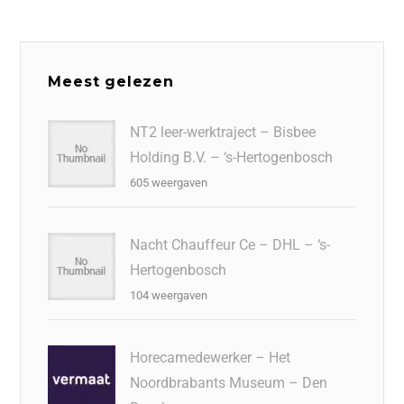
c
k
tt
st
e
at
ai
e
e
er
o
a
s
l
b
dI
d
d
A
Meest gelezen
o
n
o
s
p
o
n
p
NT2 leer-werktraject – Bisbee
Holding B.V. – ‘s-Hertogenbosch
k
605 weergaven
Nacht Chauffeur Ce – DHL – ‘s-
Hertogenbosch
104 weergaven
Horecamedewerker – Het
Noordbrabants Museum – Den