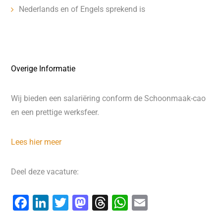
Nederlands en of Engels sprekend is
Overige Informatie
Wij bieden een salariëring conform de Schoonmaak-cao
en een prettige werksfeer.
Lees hier meer
Deel deze vacature:
F
Li
T
M
T
W
E
a
n
wi
a
hr
h
m