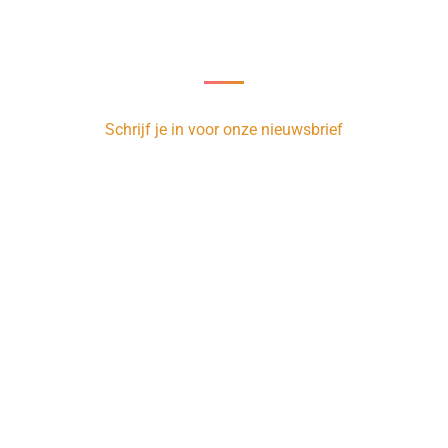
Nieuwsbrief
oor onze nieuwsbrief en ontvang 1 x per week de nieuwste vacatur
Schrijf je in voor onze nieuwsbrief