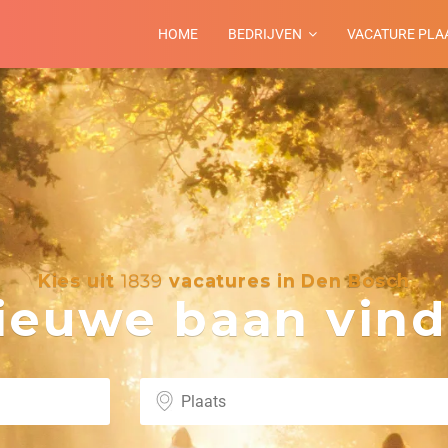
HOME
BEDRIJVEN
VACATURE PLA
Kies uit
1839
vacatures in Den Bosch
euwe baan vind 