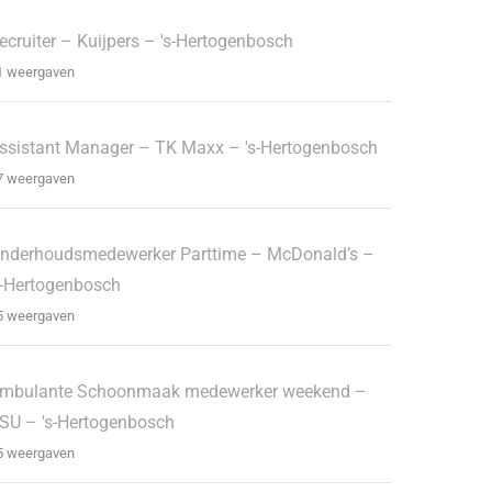
ecruiter – Kuijpers – 's-Hertogenbosch
1 weergaven
ssistant Manager – TK Maxx – 's-Hertogenbosch
7 weergaven
nderhoudsmedewerker Parttime – McDonald’s –
s-Hertogenbosch
5 weergaven
mbulante Schoonmaak medewerker weekend –
SU – 's-Hertogenbosch
5 weergaven