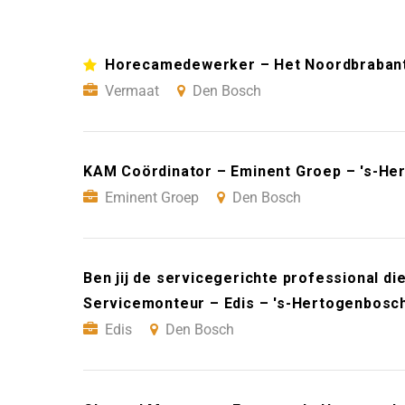
Horecamedewerker – Het Noordbraban
Vermaat
Den Bosch
KAM Coördinator – Eminent Groep – 's-He
Eminent Groep
Den Bosch
Ben jij de servicegerichte professional die
Servicemonteur – Edis – 's-Hertogenbosc
Edis
Den Bosch