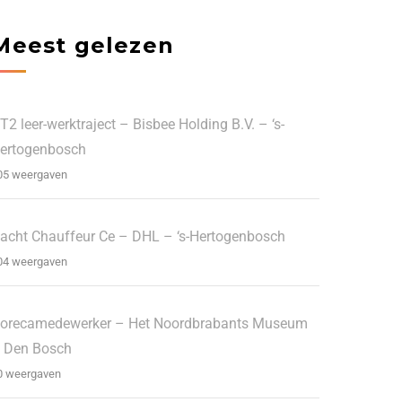
Meest gelezen
T2 leer-werktraject – Bisbee Holding B.V. – ‘s-
ertogenbosch
05 weergaven
acht Chauffeur Ce – DHL – ‘s-Hertogenbosch
04 weergaven
orecamedewerker – Het Noordbrabants Museum
 Den Bosch
0 weergaven