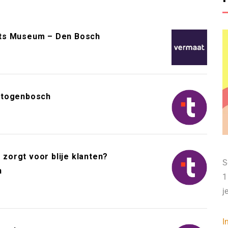
ts Museum – Den Bosch
rtogenbosch
 zorgt voor blije klanten?
S
h
1
j
I