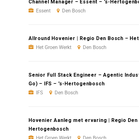
Channel Manager – Essent – 's-Hertogenb
Essent
Den Bosch
Allround Hovenier | Regio Den Bosch – He
Het Groen Werkt
Den Bosch
Senior Full Stack Engineer – Agentic Indus
Go) – IFS – 's-Hertogenbosch
IFS
Den Bosch
Hovenier Aanleg met ervaring | Regio Den
Hertogenbosch
Het Groen Werkt
Den Bosch