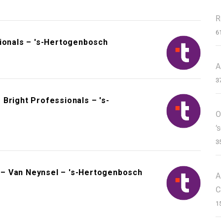
R
6
sionals – 's-Hertogenbosch
A
3
Bright Professionals – 's-
O
‘
3
– Van Neynsel – 's-Hertogenbosch
A
C
1