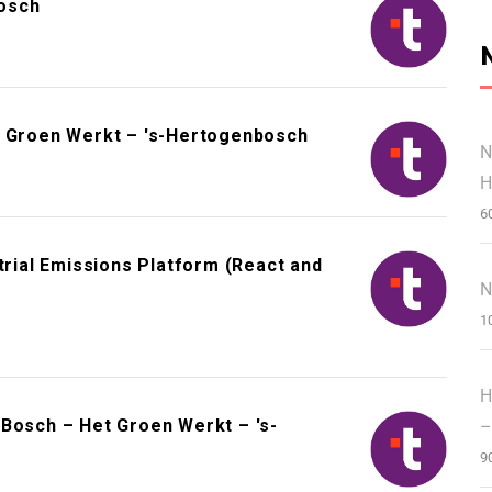
osch
t Groen Werkt – 's-Hertogenbosch
N
H
6
trial Emissions Platform (React and
N
1
H
 Bosch – Het Groen Werkt – 's-
–
9