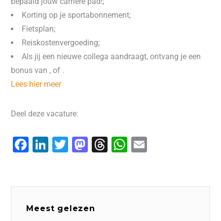
bepaald jouw carrière pad!;
Korting op je sportabonnement;
Fietsplan;
Reiskostenvergoeding;
Als jij een nieuwe collega aandraagt, ontvang je een
bonus van , of .
Lees hier meer
Deel deze vacature:
F
Li
T
M
T
W
E
a
n
wi
a
hr
h
m
c
k
tt
st
e
at
ai
e
e
er
o
a
s
l
b
dI
d
d
A
Meest gelezen