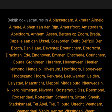
c
e
k
e
e
s
e
d
b
ky
dI
Bekijk ook vacatures in
Alblasserdam
,
Alkmaar
,
Almelo
,
o
n
Almere
,
Alphen aan den Rijn
,
Amersfoort
,
Amsterdam
,
Apeldoorn
,
Arnhem
,
Assen
,
Bergen op Zoom
,
Breda
,
o
Capelle aan den IJssel
,
Coevorden
,
Delft
,
Delfzijl
,
Den
k
Bosch
,
Den Haag
,
Deventer
,
Doetinchem
,
Dordrecht
,
Drachten
,
Ede
,
Eindhoven
,
Emmen
,
Enschede
,
Gorinchem
,
Gouda
,
Groningen
,
Haarlem
,
Heerenveen
,
Heerlen
,
Helmond
,
Hengelo
,
Hilversum
,
Hoofddorp
,
Hoogeveen
,
Hoogezand
,
Hoorn
,
Kerkrade
,
Leeuwarden
,
Leiden
,
Lelystad
,
Maastricht
,
Meppel
,
Middelburg
,
Nieuwegein
,
Nijkerk
,
Nijmegen
,
Nijverdal
,
Oosterhout
,
Oss
,
Roermond
,
Roosendaal
,
Rotterdam
,
Schiedam
,
Sittard
,
Sneek
,
Stadskanaal
,
Ter Apel
,
Tiel
,
Tilburg
,
Utrecht
,
Veendam
,
Veenendaal
,
Venlo
,
Venray
,
Vlissingen
,
Weert
,