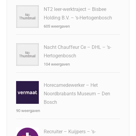
o
n
o
s
p
o
n
p
NT2 leer-werktraject – Bisbee
Holding B.V. – ‘s-Hertogenbosch
k
605 weergaven
Nacht Chauffeur Ce – DHL – ‘s-
Hertogenbosch
104 weergaven
Horecamedewerker – Het
Noordbrabants Museum – Den
Bosch
90 weergaven
Recruiter – Kuijpers – 's-