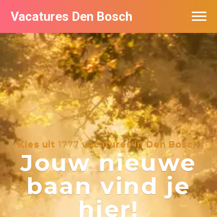
Vacatures Den Bosch
Vacatures per bedrijf in Den Bosch
De populairste vacatures in Den Bosch
Kies uit
1777
vacatures in Den Bosch
Jouw nieuwe
baan vind je
hier!