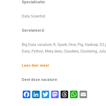
Specialisatie:
Data Scientist
Gerelateerd:
Big Data vacature, R, Spark, Hive, Pig, Hadoop, D3.
Data, Python, Meta data, Claudera, Clustering, Jul
Lees hier meer
Deel deze vacature:
F
Li
T
M
T
W
E
a
n
wi
a
hr
h
m