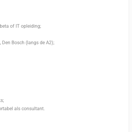
ta of IT opleiding;
 Den Bosch (langs de A2);
s;
rtabel als consultant.