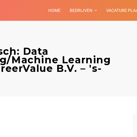
HOME
BEDRIJVEN
VACATURE PLA
sch: Data
ng/Machine Learning
reerValue B.V. – 's-