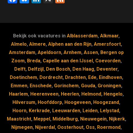
k
a
u
n
e
c
e
k
e
e
s
e
d
b
k
dI
Bekijk ook vacatures in
Alblasserdam
,
Alkmaar
,
o
y
n
Almelo
,
Almere
,
Alphen aan den Rijn
,
Amersfoort
,
Amsterdam
,
Apeldoorn
,
Arnhem
,
Assen
,
Bergen op
o
Zoom
,
Breda
,
Capelle aan den IJssel
,
Coevorden
,
k
Delft
,
Delfzijl
,
Den Bosch
,
Den Haag
,
Deventer
,
Doetinchem
,
Dordrecht
,
Drachten
,
Ede
,
Eindhoven
,
Emmen
,
Enschede
,
Gorinchem
,
Gouda
,
Groningen
,
Haarlem
,
Heerenveen
,
Heerlen
,
Helmond
,
Hengelo
,
Hilversum
,
Hoofddorp
,
Hoogeveen
,
Hoogezand
,
Hoorn
,
Kerkrade
,
Leeuwarden
,
Leiden
,
Lelystad
,
Maastricht
,
Meppel
,
Middelburg
,
Nieuwegein
,
Nijkerk
,
Nijmegen
,
Nijverdal
,
Oosterhout
,
Oss
,
Roermond
,