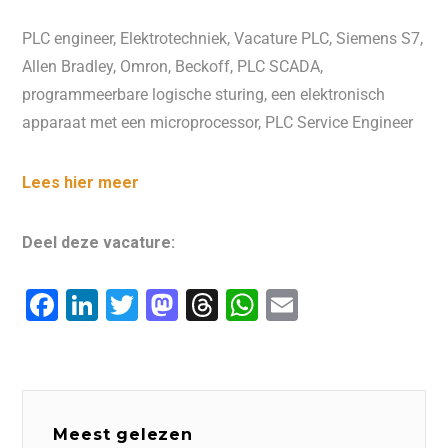
PLC engineer, Elektrotechniek, Vacature PLC, Siemens S7,
Allen Bradley, Omron, Beckoff, PLC SCADA,
programmeerbare logische sturing, een elektronisch
apparaat met een microprocessor, PLC Service Engineer
Lees hier meer
Deel deze vacature:
F
Li
T
M
T
W
E
a
n
wi
a
hr
h
m
c
k
tt
st
e
at
ai
e
e
er
o
a
s
l
b
dI
d
d
A
Meest gelezen