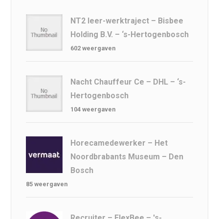
o
n
o
s
p
o
n
p
NT2 leer-werktraject – Bisbee
Holding B.V. – ‘s-Hertogenbosch
k
602 weergaven
Nacht Chauffeur Ce – DHL – ‘s-
Hertogenbosch
104 weergaven
Horecamedewerker – Het
Noordbrabants Museum – Den
Bosch
85 weergaven
Recruiter – FlexBee – 's-