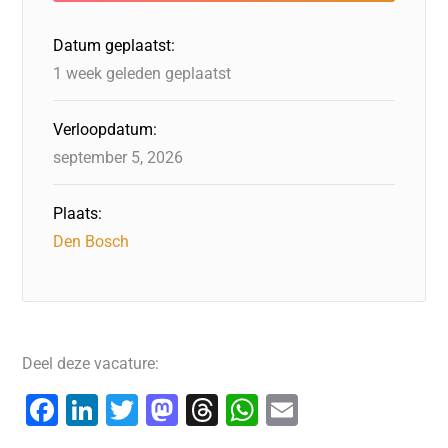
Datum geplaatst:
1 week geleden geplaatst
Verloopdatum:
september 5, 2026
Plaats:
Den Bosch
Deel deze vacature:
F
Li
T
M
T
W
E
a
n
wi
a
hr
h
m