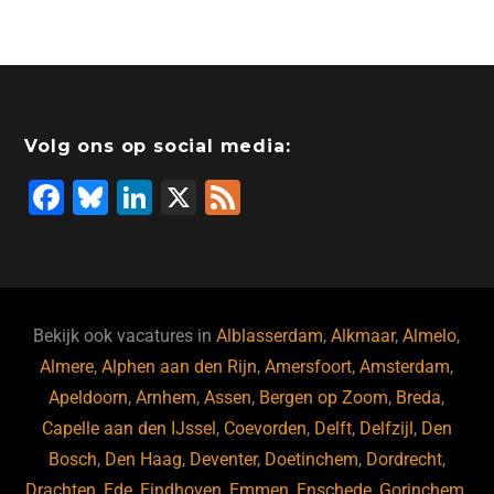
c
k
tt
st
e
at
ai
e
e
er
o
a
s
l
b
dI
d
d
A
o
n
o
s
p
Volg ons op social media:
o
n
p
F
Bl
Li
X
F
k
a
u
n
e
c
e
k
e
e
s
e
d
b
ky
dI
Bekijk ook vacatures in
Alblasserdam
,
Alkmaar
,
Almelo
,
o
n
Almere
,
Alphen aan den Rijn
,
Amersfoort
,
Amsterdam
,
Apeldoorn
,
Arnhem
,
Assen
,
Bergen op Zoom
,
Breda
,
o
Capelle aan den IJssel
,
Coevorden
,
Delft
,
Delfzijl
,
Den
k
Bosch
,
Den Haag
,
Deventer
,
Doetinchem
,
Dordrecht
,
Drachten
,
Ede
,
Eindhoven
,
Emmen
,
Enschede
,
Gorinchem
,