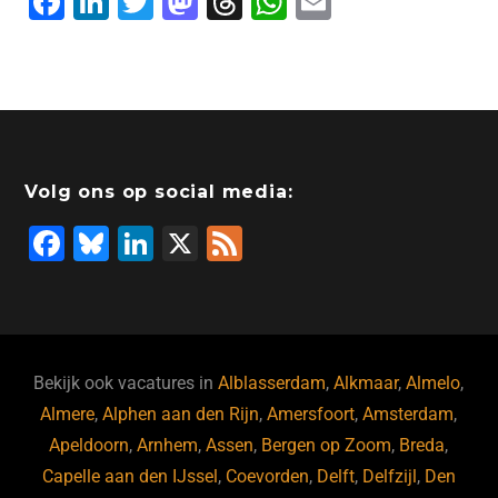
F
Li
T
M
T
W
E
a
n
wi
a
hr
h
m
c
k
tt
st
e
at
ai
e
e
er
o
a
s
l
b
dI
d
d
A
o
n
o
s
p
Volg ons op social media:
o
n
p
F
Bl
Li
X
F
k
a
u
n
e
c
e
k
e
e
s
e
d
b
ky
dI
Bekijk ook vacatures in
Alblasserdam
,
Alkmaar
,
Almelo
,
o
n
Almere
,
Alphen aan den Rijn
,
Amersfoort
,
Amsterdam
,
Apeldoorn
,
Arnhem
,
Assen
,
Bergen op Zoom
,
Breda
,
o
Capelle aan den IJssel
,
Coevorden
,
Delft
,
Delfzijl
,
Den
k