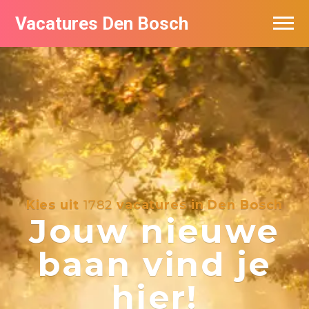
Vacatures Den Bosch
Vacatures per bedrijf in Den Bosch
De populairste vacatures in Den Bosch
Kies uit
1782
vacatures in Den Bosch
Jouw nieuwe
baan vind je
hier!