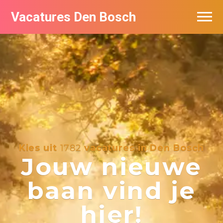
Vacatures Den Bosch
Vacatures per bedrijf in Den Bosch
De populairste vacatures in Den Bosch
Kies uit
1782
vacatures in Den Bosch
Jouw nieuwe
baan vind je
hier!