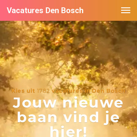
Vacatures Den Bosch
Vacatures per bedrijf in Den Bosch
De populairste vacatures in Den Bosch
Kies uit
1782
vacatures in Den Bosch
Jouw nieuwe
baan vind je
hier!