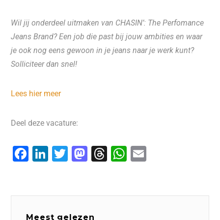
Wil jij onderdeel uitmaken van CHASIN’: The Perfomance
Jeans Brand? Een job die past bij jouw ambities en waar
je ook nog eens gewoon in je jeans naar je werk kunt?
Solliciteer dan snel!
Lees hier meer
Deel deze vacature:
F
Li
T
M
T
W
E
a
n
wi
a
hr
h
m
c
k
tt
st
e
at
ai
e
e
er
o
a
s
l
b
dI
d
d
A
Meest gelezen