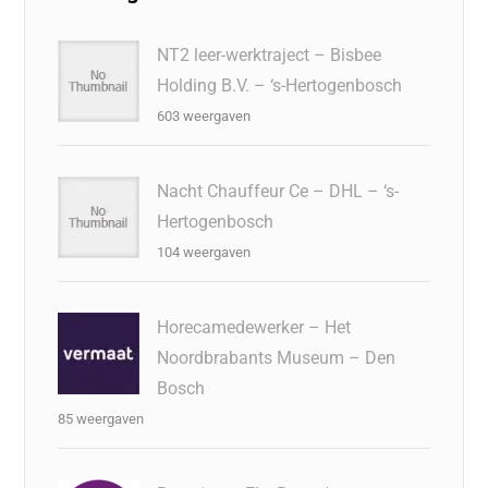
o
n
o
s
p
o
n
p
NT2 leer-werktraject – Bisbee
Holding B.V. – ‘s-Hertogenbosch
k
603 weergaven
Nacht Chauffeur Ce – DHL – ‘s-
Hertogenbosch
104 weergaven
Horecamedewerker – Het
Noordbrabants Museum – Den
Bosch
85 weergaven