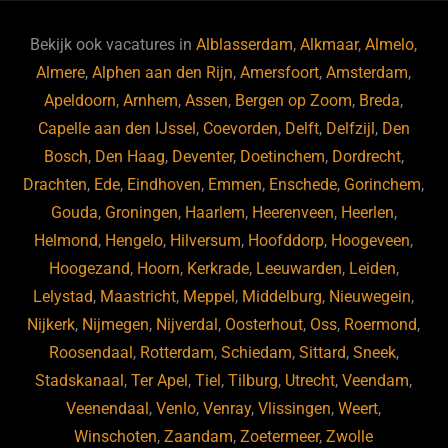
e
s
e
d
b
ky
dI
Bekijk ook vacatures in
Alblasserdam
,
Alkmaar
,
Almelo
,
o
n
Almere
,
Alphen aan den Rijn
,
Amersfoort
,
Amsterdam
,
Apeldoorn
,
Arnhem
,
Assen
,
Bergen op Zoom
,
Breda
,
o
Capelle aan den IJssel
,
Coevorden
,
Delft
,
Delfzijl
,
Den
k
Bosch
,
Den Haag
,
Deventer
,
Doetinchem
,
Dordrecht
,
Drachten
,
Ede
,
Eindhoven
,
Emmen
,
Enschede
,
Gorinchem
,
Gouda
,
Groningen
,
Haarlem
,
Heerenveen
,
Heerlen
,
Helmond
,
Hengelo
,
Hilversum
,
Hoofddorp
,
Hoogeveen
,
Hoogezand
,
Hoorn
,
Kerkrade
,
Leeuwarden
,
Leiden
,
Lelystad
,
Maastricht
,
Meppel
,
Middelburg
,
Nieuwegein
,
Nijkerk
,
Nijmegen
,
Nijverdal
,
Oosterhout
,
Oss
,
Roermond
,
Roosendaal
,
Rotterdam
,
Schiedam
,
Sittard
,
Sneek
,
Stadskanaal
,
Ter Apel
,
Tiel
,
Tilburg
,
Utrecht
,
Veendam
,
Veenendaal
,
Venlo
,
Venray
,
Vlissingen
,
Weert
,
Winschoten
,
Zaandam
,
Zoetermeer
,
Zwolle