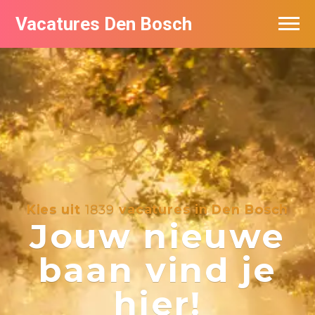
Vacatures Den Bosch
Vacatures per bedrijf in Den Bosch
De populairste vacatures in Den Bosch
Kies uit
1839
vacatures in Den Bosch
Jouw nieuwe
baan vind je
hier!