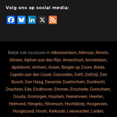
o
n
o
s
p
Volg ons op social media:
o
n
p
F
Bl
Li
X
F
k
a
u
n
e
c
e
k
e
e
s
e
d
b
ky
dI
Bekijk ook vacatures in
Alblasserdam
,
Alkmaar
,
Almelo
,
o
n
Almere
,
Alphen aan den Rijn
,
Amersfoort
,
Amsterdam
,
Apeldoorn
,
Arnhem
,
Assen
,
Bergen op Zoom
,
Breda
,
o
Capelle aan den IJssel
,
Coevorden
,
Delft
,
Delfzijl
,
Den
k
Bosch
,
Den Haag
,
Deventer
,
Doetinchem
,
Dordrecht
,
Drachten
,
Ede
,
Eindhoven
,
Emmen
,
Enschede
,
Gorinchem
,
Gouda
,
Groningen
,
Haarlem
,
Heerenveen
,
Heerlen
,
Helmond
,
Hengelo
,
Hilversum
,
Hoofddorp
,
Hoogeveen
,
Hoogezand
,
Hoorn
,
Kerkrade
,
Leeuwarden
,
Leiden
,