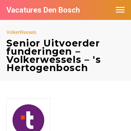
Vacatures Den Bosch
Vacatures per bedrijf in Den Bosch
VolkerWessels
De populairste vacatures in Den Bosch
Senior Uitvoerder
funderingen –
Volkerwessels – 's
Hertogenbosch