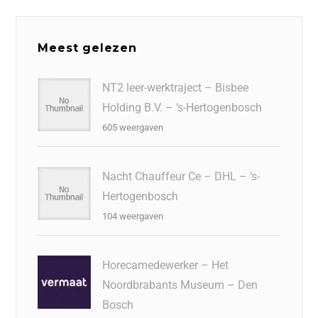
c
k
tt
st
e
at
ai
e
e
er
o
a
s
l
b
dI
d
d
A
Meest gelezen
o
n
o
s
p
o
n
p
NT2 leer-werktraject – Bisbee
Holding B.V. – ‘s-Hertogenbosch
k
605 weergaven
Nacht Chauffeur Ce – DHL – ‘s-
Hertogenbosch
104 weergaven
Horecamedewerker – Het
Noordbrabants Museum – Den
Bosch