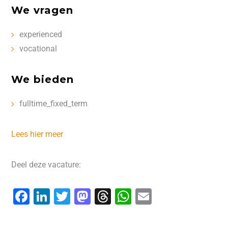
We vragen
experienced
vocational
We bieden
fulltime_fixed_term
Lees hier meer
Deel deze vacature:
F
Li
T
M
T
W
E
a
n
wi
a
hr
h
m