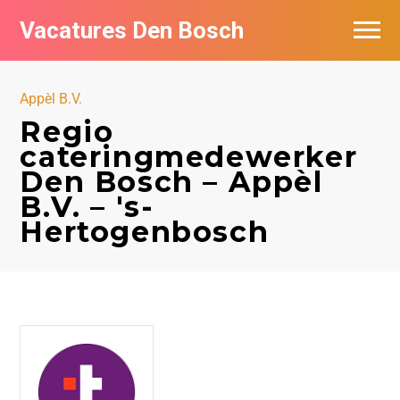
Vacatures Den Bosch
Vacatures per bedrijf in Den Bosch
Appèl B.V.
De populairste vacatures in Den Bosch
Regio
cateringmedewerker
Den Bosch – Appèl
B.V. – 's-
Hertogenbosch