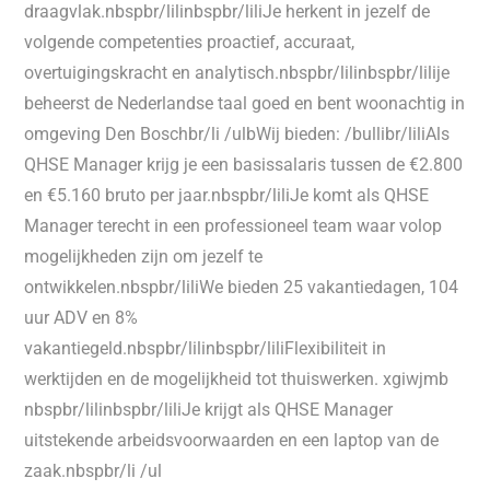
draagvlak.nbspbr/lilinbspbr/liliJe herkent in jezelf de
volgende competenties proactief, accuraat,
overtuigingskracht en analytisch.nbspbr/lilinbspbr/lilije
beheerst de Nederlandse taal goed en bent woonachtig in
omgeving Den Boschbr/li /ulbWij bieden: /bullibr/liliAls
QHSE Manager krijg je een basissalaris tussen de €2.800
en €5.160 bruto per jaar.nbspbr/liliJe komt als QHSE
Manager terecht in een professioneel team waar volop
mogelijkheden zijn om jezelf te
ontwikkelen.nbspbr/liliWe bieden 25 vakantiedagen, 104
uur ADV en 8%
vakantiegeld.nbspbr/lilinbspbr/liliFlexibiliteit in
werktijden en de mogelijkheid tot thuiswerken. xgiwjmb
nbspbr/lilinbspbr/liliJe krijgt als QHSE Manager
uitstekende arbeidsvoorwaarden en een laptop van de
zaak.nbspbr/li /ul