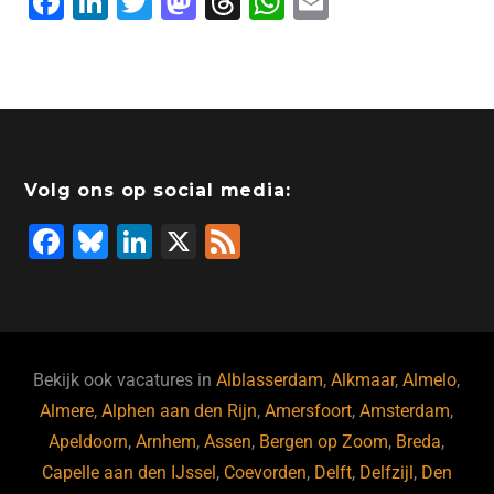
F
Li
T
M
T
W
E
a
n
wi
a
hr
h
m
c
k
tt
st
e
at
ai
e
e
er
o
a
s
l
b
dI
d
d
A
o
n
o
s
p
Volg ons op social media:
o
n
p
F
Bl
Li
X
F
k
a
u
n
e
c
e
k
e
e
s
e
d
b
ky
dI
Bekijk ook vacatures in
Alblasserdam
,
Alkmaar
,
Almelo
,
o
n
Almere
,
Alphen aan den Rijn
,
Amersfoort
,
Amsterdam
,
Apeldoorn
,
Arnhem
,
Assen
,
Bergen op Zoom
,
Breda
,
o
Capelle aan den IJssel
,
Coevorden
,
Delft
,
Delfzijl
,
Den
k