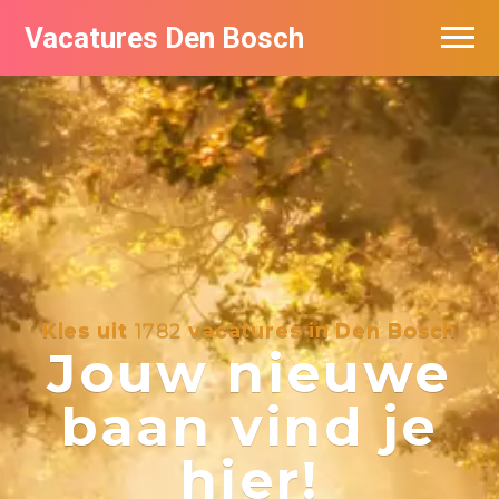
Vacatures Den Bosch
Vacatures per bedrijf in Den Bosch
De populairste vacatures in Den Bosch
Kies uit
1782
vacatures in Den Bosch
Jouw nieuwe
baan vind je
hier!