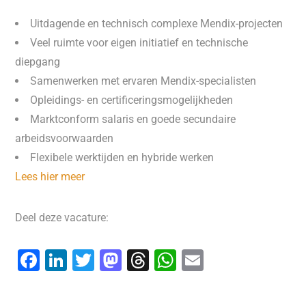
Uitdagende en technisch complexe Mendix-projecten
Veel ruimte voor eigen initiatief en technische
diepgang
Samenwerken met ervaren Mendix-specialisten
Opleidings- en certificeringsmogelijkheden
Marktconform salaris en goede secundaire
arbeidsvoorwaarden
Flexibele werktijden en hybride werken
Lees hier meer
Deel deze vacature:
F
Li
T
M
T
W
E
a
n
wi
a
hr
h
m
c
k
tt
st
e
at
ai