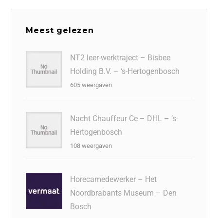
e
e
er
o
a
s
l
b
dI
d
d
A
Meest gelezen
o
n
o
s
p
o
n
p
NT2 leer-werktraject – Bisbee
Holding B.V. – ‘s-Hertogenbosch
k
605 weergaven
Nacht Chauffeur Ce – DHL – ‘s-
Hertogenbosch
108 weergaven
Horecamedewerker – Het
Noordbrabants Museum – Den
Bosch