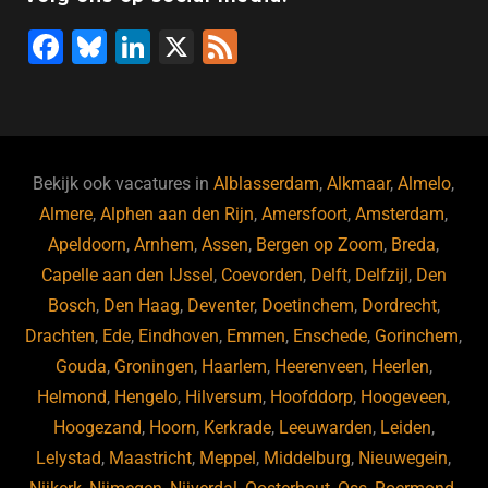
o
n
p
F
Bl
Li
X
F
k
a
u
n
e
c
e
k
e
e
s
e
d
b
ky
dI
Bekijk ook vacatures in
Alblasserdam
,
Alkmaar
,
Almelo
,
o
n
Almere
,
Alphen aan den Rijn
,
Amersfoort
,
Amsterdam
,
Apeldoorn
,
Arnhem
,
Assen
,
Bergen op Zoom
,
Breda
,
o
Capelle aan den IJssel
,
Coevorden
,
Delft
,
Delfzijl
,
Den
k
Bosch
,
Den Haag
,
Deventer
,
Doetinchem
,
Dordrecht
,
Drachten
,
Ede
,
Eindhoven
,
Emmen
,
Enschede
,
Gorinchem
,
Gouda
,
Groningen
,
Haarlem
,
Heerenveen
,
Heerlen
,
Helmond
,
Hengelo
,
Hilversum
,
Hoofddorp
,
Hoogeveen
,
Hoogezand
,
Hoorn
,
Kerkrade
,
Leeuwarden
,
Leiden
,
Lelystad
,
Maastricht
,
Meppel
,
Middelburg
,
Nieuwegein
,