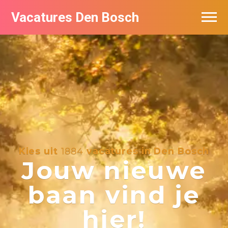
Vacatures Den Bosch
Vacatures per bedrijf in Den Bosch
De populairste vacatures in Den Bosch
Kies uit
1884
vacatures in Den Bosch
Jouw nieuwe
baan vind je
hier!