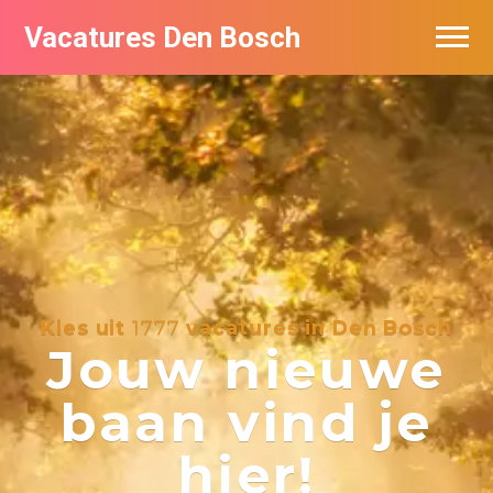
Vacatures Den Bosch
Vacatures per bedrijf in Den Bosch
De populairste vacatures in Den Bosch
Kies uit
1777
vacatures in Den Bosch
Jouw nieuwe
baan vind je
hier!