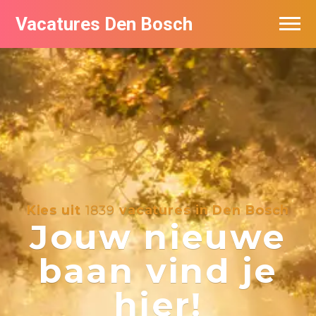
Vacatures Den Bosch
Vacatures per bedrijf in Den Bosch
De populairste vacatures in Den Bosch
Kies uit
1839
vacatures in Den Bosch
Jouw nieuwe
baan vind je
hier!