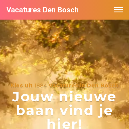
Vacatures Den Bosch
Vacatures per bedrijf in Den Bosch
De populairste vacatures in Den Bosch
Kies uit
1884
vacatures in Den Bosch
Jouw nieuwe
baan vind je
hier!