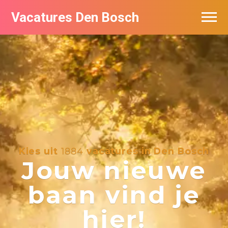
Vacatures Den Bosch
Vacatures per bedrijf in Den Bosch
De populairste vacatures in Den Bosch
Kies uit
1884
vacatures in Den Bosch
Jouw nieuwe
baan vind je
hier!