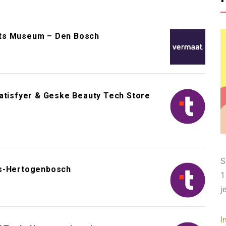
ts Museum – Den Bosch
Satisfyer & Geske Beauty Tech Store
S
's-Hertogenbosch
1
j
I