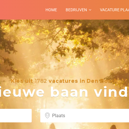
HOME
BEDRIJVEN
VACATURE PLA
Kies uit
1782
vacatures in Den Bosch
euwe baan vind 