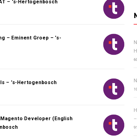
VAT – 's-Hertogenbosch
g – Eminent Groep – 's-
N
H
6
N
als – 's-Hertogenbosch
1
H
 Magento Developer (English
–
enbosch
9