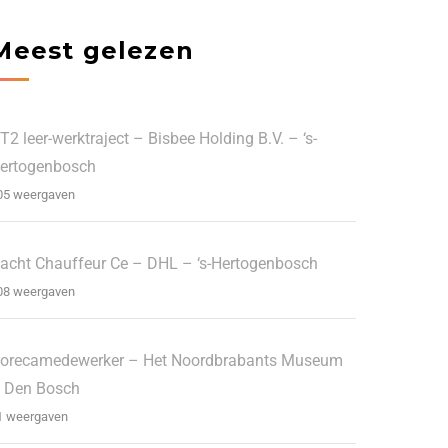
Meest gelezen
T2 leer-werktraject – Bisbee Holding B.V. – ‘s-
ertogenbosch
05 weergaven
acht Chauffeur Ce – DHL – ‘s-Hertogenbosch
08 weergaven
orecamedewerker – Het Noordbrabants Museum
 Den Bosch
1 weergaven