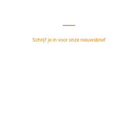
Nieuwsbrief
oor onze nieuwsbrief en ontvang 1 x per week de nieuwste vacatur
Schrijf je in voor onze nieuwsbrief