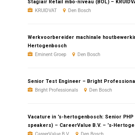
Stagiair Retail mbo-niveau (BOL) – KRUID
KRUIDVAT
Den Bosch
Werkvoorbereider machinale houtbewerkin
Hertogenbosch
Eminent Groep
Den Bosch
Senior Test Engineer – Bright Profession
Bright Professionals
Den Bosch
Vacature in 's-hertogenbosch: Senior PHP
speakers) – CareerValue B.V. – 's-Hertog
CareerValue B.V.
Den Bosch