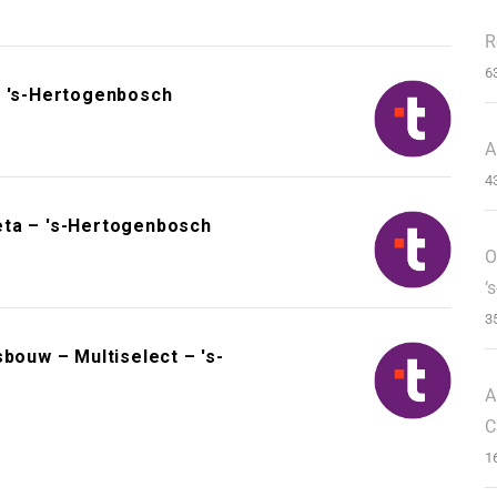
R
6
– 's-Hertogenbosch
A
4
èta – 's-Hertogenbosch
O
‘
3
bouw – Multiselect – 's-
A
C
1