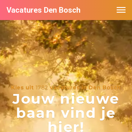
Vacatures Den Bosch
Vacatures per bedrijf in Den Bosch
De populairste vacatures in Den Bosch
Kies uit
1782
vacatures in Den Bosch
Jouw nieuwe
baan vind je
hier!