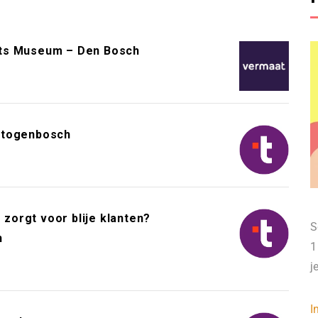
ts Museum – Den Bosch
rtogenbosch
 zorgt voor blije klanten?
S
h
1
j
I