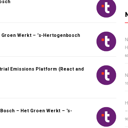
osch
t Groen Werkt – 's-Hertogenbosch
N
H
6
trial Emissions Platform (React and
N
1
H
 Bosch – Het Groen Werkt – 's-
–
9