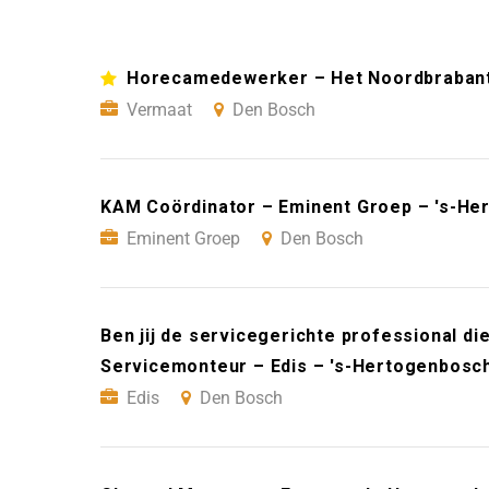
Horecamedewerker – Het Noordbraban
Vermaat
Den Bosch
KAM Coördinator – Eminent Groep – 's-He
Eminent Groep
Den Bosch
Ben jij de servicegerichte professional die
Servicemonteur – Edis – 's-Hertogenbosc
Edis
Den Bosch