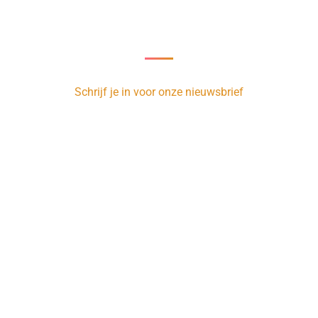
Nieuwsbrief
oor onze nieuwsbrief en ontvang 1 x per week de nieuwste vacatur
Schrijf je in voor onze nieuwsbrief