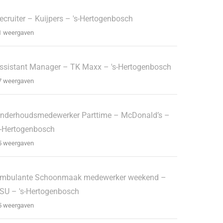
ecruiter – Kuijpers – 's-Hertogenbosch
1 weergaven
ssistant Manager – TK Maxx – 's-Hertogenbosch
7 weergaven
nderhoudsmedewerker Parttime – McDonald’s –
s-Hertogenbosch
5 weergaven
mbulante Schoonmaak medewerker weekend –
SU – 's-Hertogenbosch
5 weergaven