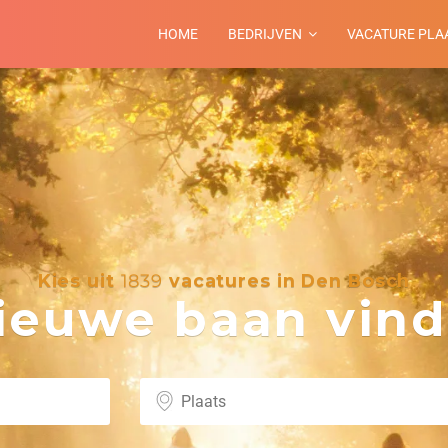
HOME
BEDRIJVEN
VACATURE PLA
Kies uit
1839
vacatures in Den Bosch
euwe baan vind 