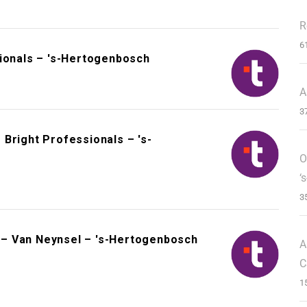
R
6
sionals – 's-Hertogenbosch
A
3
Bright Professionals – 's-
O
‘
3
– Van Neynsel – 's-Hertogenbosch
A
C
1