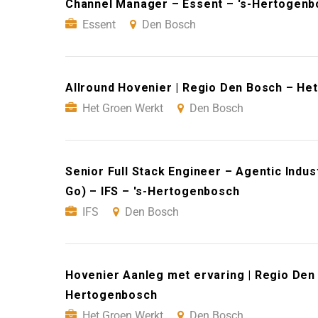
Channel Manager – Essent – 's-Hertogenb
Essent
Den Bosch
Allround Hovenier | Regio Den Bosch – He
Het Groen Werkt
Den Bosch
Senior Full Stack Engineer – Agentic Indus
Go) – IFS – 's-Hertogenbosch
IFS
Den Bosch
Hovenier Aanleg met ervaring | Regio Den
Hertogenbosch
Het Groen Werkt
Den Bosch