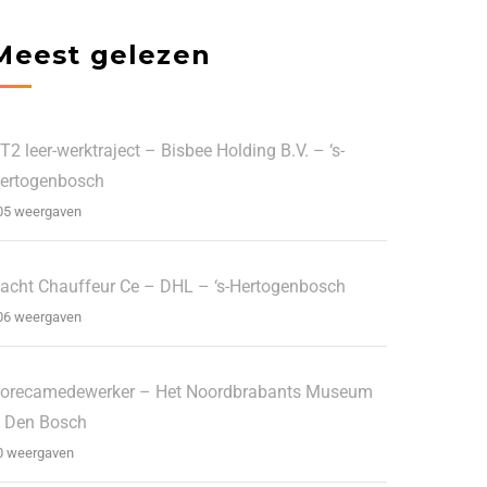
Meest gelezen
T2 leer-werktraject – Bisbee Holding B.V. – ‘s-
ertogenbosch
05 weergaven
acht Chauffeur Ce – DHL – ‘s-Hertogenbosch
06 weergaven
orecamedewerker – Het Noordbrabants Museum
 Den Bosch
0 weergaven