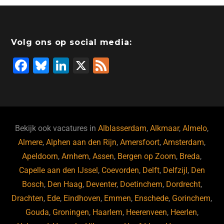
e
e
er
o
a
s
l
b
dI
d
d
A
o
n
o
s
p
Volg ons op social media:
o
n
p
F
Bl
Li
X
F
k
a
u
n
e
c
e
k
e
e
s
e
d
b
ky
dI
Bekijk ook vacatures in
Alblasserdam
,
Alkmaar
,
Almelo
,
o
n
Almere
,
Alphen aan den Rijn
,
Amersfoort
,
Amsterdam
,
Apeldoorn
,
Arnhem
,
Assen
,
Bergen op Zoom
,
Breda
,
o
Capelle aan den IJssel
,
Coevorden
,
Delft
,
Delfzijl
,
Den
k
Bosch
,
Den Haag
,
Deventer
,
Doetinchem
,
Dordrecht
,
Drachten
,
Ede
,
Eindhoven
,
Emmen
,
Enschede
,
Gorinchem
,
Gouda
,
Groningen
,
Haarlem
,
Heerenveen
,
Heerlen
,