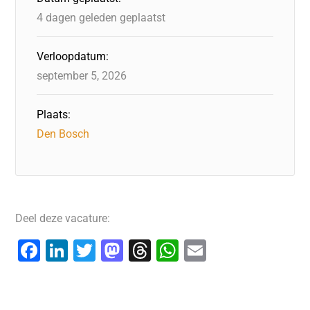
4 dagen geleden geplaatst
Verloopdatum:
september 5, 2026
Plaats:
Den Bosch
Deel deze vacature:
F
Li
T
M
T
W
E
a
n
wi
a
hr
h
m
c
k
tt
st
e
at
ai