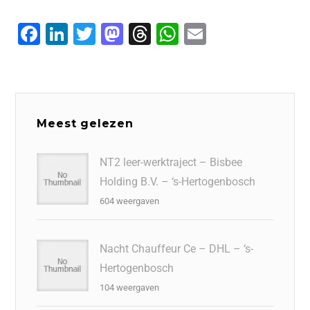
F
Li
T
M
T
W
E
a
n
wi
a
hr
h
m
c
k
tt
st
e
at
ai
e
e
er
o
a
s
l
b
dI
d
d
A
Meest gelezen
o
n
o
s
p
o
n
p
NT2 leer-werktraject – Bisbee
Holding B.V. – ‘s-Hertogenbosch
k
604 weergaven
Nacht Chauffeur Ce – DHL – ‘s-
Hertogenbosch
104 weergaven