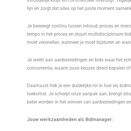
inhoudelijk klopt en commercieel overtuigt. Tegelijk
lijn en zorgt dat alles op het juiste moment samen
Je beweegt continu tussen inhoud, proces en mense
tempo in het proces en stuurt multidisciplinaire b
moet versnellen, wanneer je moet bijsturen en wa
Je werkt aan aanbestedingen en bids waar het ech
concurrentie, waarin jouw keuzes direct bepalen o
Daarnaast heb je een duidelijke rol in hoe wij bi
toekomst. Je scherpt onze aanpak aan, brengt stru
beter worden in het winnen van aanbestedingen en 
Jouw werkzaamheden als Bidmanager: