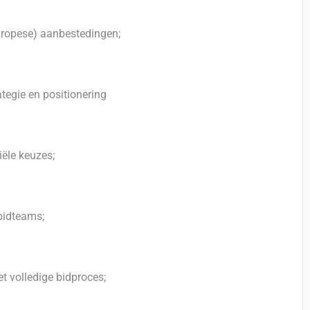
uropese) aanbestedingen;
tegie en positionering
ële keuzes;
bidteams;
t volledige bidproces;