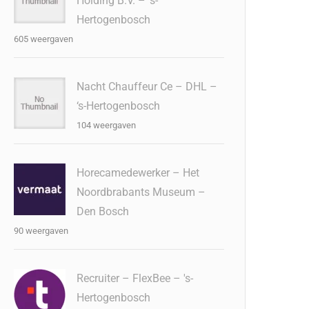
Holding B.V. – ‘s-
Hertogenbosch
605 weergaven
Nacht Chauffeur Ce – DHL –
‘s-Hertogenbosch
104 weergaven
Horecamedewerker – Het
Noordbrabants Museum –
Den Bosch
90 weergaven
Recruiter – FlexBee – 's-
Hertogenbosch