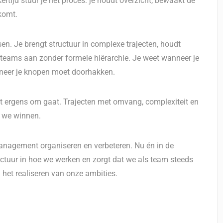
ertijd stuur je het proces: je houdt overzicht, bewaakt de
komt.
n. Je brengt structuur in complexe trajecten, houdt
idteams aan zonder formele hiërarchie. Je weet wanneer je
nneer je knopen moet doorhakken.
t ergens om gaat. Trajecten met omvang, complexiteit en
f we winnen.
dmanagement organiseren en verbeteren. Nu én in de
ctuur in hoe we werken en zorgt dat we als team steeds
het realiseren van onze ambities.