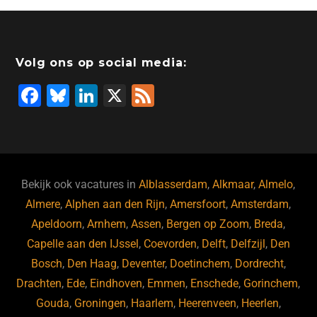
e
e
er
o
a
s
l
b
dI
d
d
A
o
n
o
s
p
Volg ons op social media:
o
n
p
F
Bl
Li
X
F
k
a
u
n
e
c
e
k
e
e
s
e
d
b
ky
dI
Bekijk ook vacatures in
Alblasserdam
,
Alkmaar
,
Almelo
,
o
n
Almere
,
Alphen aan den Rijn
,
Amersfoort
,
Amsterdam
,
Apeldoorn
,
Arnhem
,
Assen
,
Bergen op Zoom
,
Breda
,
o
Capelle aan den IJssel
,
Coevorden
,
Delft
,
Delfzijl
,
Den
k
Bosch
,
Den Haag
,
Deventer
,
Doetinchem
,
Dordrecht
,
Drachten
,
Ede
,
Eindhoven
,
Emmen
,
Enschede
,
Gorinchem
,
Gouda
,
Groningen
,
Haarlem
,
Heerenveen
,
Heerlen
,