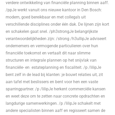
verdere ontwikkeling van financiële planning binnen aaff.
/ppJe werkt vanuit ons nieuwe kantoor in Den Bosch:
modern, goed bereikbaar en met collega’s uit
verschillende disciplines onder één dak. De lijnen zijn kort
en schakelen gaat snel. /ph3strongJe belangrijkste
verantwoordelijkheden zijn: /strong /h3ullipJe adviseert
ondernemers en vermogende particulieren over hun
financiële toekomst en vertaalt dit naar slimme
structuren en integrale plannen op het snijvlak van
financiële- en estateplanning en fiscaliteit. /p /lilipJe
bent zelf in de lead bij klanten: je bouwt relaties uit, zit
aan tafel met beslissers en bent voor hen een vaste
sparringpartner. /p /lilipJe herkent commerciële kansen
en weet deze om te zetten naar concrete opdrachten en
langdurige samenwerkingen. /p /lilipJe schakelt met
andere specialisten binnen aaff en regisseert samen de