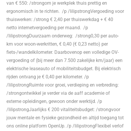
van € 550: /strongom je werkplek thuis prettig en
ergonomisch in te richten. /p /lilipstrongVergoeding voor
thuiswerken: /strong € 2,40 per thuiswerkdag + € 40
netto internetvergoeding per maand. /p
/lilipstrongDuurzaam onderweg: /strong0,30 per auto-
km voor woon-werkritten, € 0,40 (€ 0,23 netto) per
fiets-/wandelkilometer. Daarbovenop een volledige OV-
vergoeding of (bij meer dan 7.500 zakelijke km/jaar) een
elektrische leaseauto of mobiliteitsbudget. Bij elektrisch
rijden ontvang je € 0,40 per kilometer. /p
/lilipstrongRuimte voor groei, verdieping en verbreding:
/strongontwikkel je verder via de aaff academie of
externe opleidingen, gewoon onder werktijd. /p
/lilipstrongJaarlijks € 200 vitaliteitsbudget: /strongvoor
jouw mentale en fysieke gezondheid en altijd toegang tot
ons online platform OpenUp. /p /lilipstrongFlexibel verlof