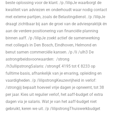
beste oplossing voor de klant. /p /lilipJe waarborgt de
kwaliteit van adviezen en onderhoudt waar nodig contact
met externe partijen, zoals de Belastingdienst. /p /lilipJe
draagt zichtbaar bij aan de groei van de adviespraktijk én
aan de verdere positionering van financiële planning
binnen aaff. /p /lilipJe zoekt actief de samenwerking
met collega’s in Den Bosch, Eindhoven, Helmond en
benut samen commerciële kansen. /p /li /ulh3 De
astrongrbeidsvoorwaarden: /strong
/h3ullipstrongSalaris: /strong€ 4195 tot € 8233 op
fulltime basis, afhankelijk van je ervaring, opleiding en
vaardigheden. /p /lilipstrongKeuzevrijheid in verlof:
/strongjij bepaalt hoeveel vrije dagen je opneemt, tot 38
per jaar. Kies uit regulier verlof, het aaff-budget of extra
dagen via je salaris. Wat je van het aaff-budget niet
gebruikt, keren we uit. /p /lilipstrongThuiswerkbudget