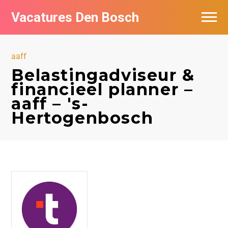
Vacatures Den Bosch
Vacatures per bedrijf in Den Bosch
aaff
De populairste vacatures in Den Bosch
Belastingadviseur &
financieel planner –
aaff – 's-
Hertogenbosch