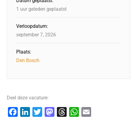
Datum geplaatst:
1 uur geleden geplaatst
Verloopdatum:
september 7, 2026
Plaats:
Den Bosch
Deel deze vacature:
F
Li
T
M
T
W
E
a
n
wi
a
hr
h
m
c
k
tt
st
e
at
ai