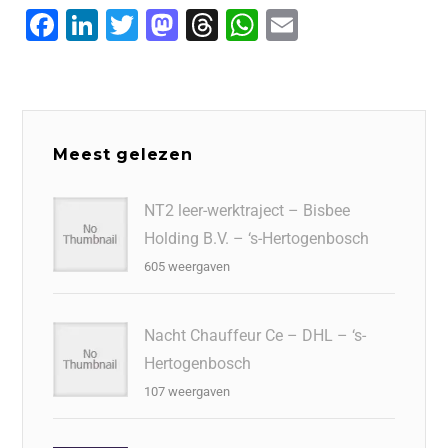
F
Li
T
M
T
W
E
a
n
wi
a
hr
h
m
c
k
tt
st
e
at
ai
e
e
er
o
a
s
l
b
dI
d
d
A
Meest gelezen
o
n
o
s
p
o
n
p
NT2 leer-werktraject – Bisbee
Holding B.V. – ‘s-Hertogenbosch
k
605 weergaven
Nacht Chauffeur Ce – DHL – ‘s-
Hertogenbosch
107 weergaven