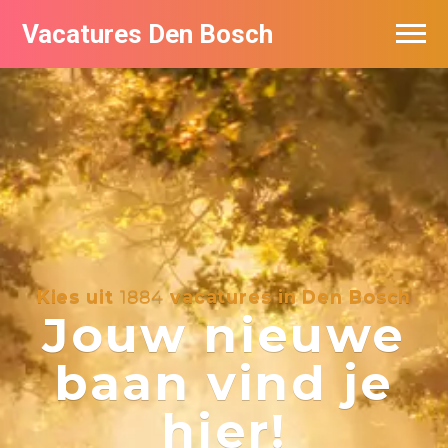
Vacatures Den Bosch
Vacatures per bedrijf in Den Bosch
De populairste vacatures in Den Bosch
Kies uit
1884
vacatures in Den Bosch
Jouw nieuwe
baan vind je
hier!