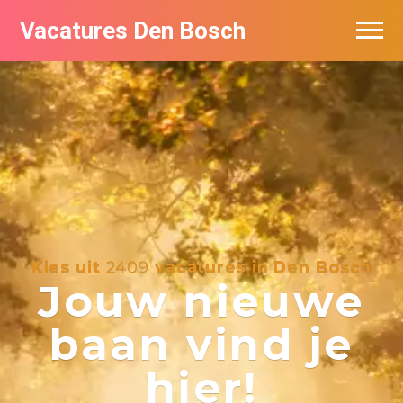
Vacatures Den Bosch
Vacatures per bedrijf in Den Bosch
De populairste vacatures in Den Bosch
Kies uit
2409
vacatures in Den Bosch
Jouw nieuwe
baan vind je
hier!