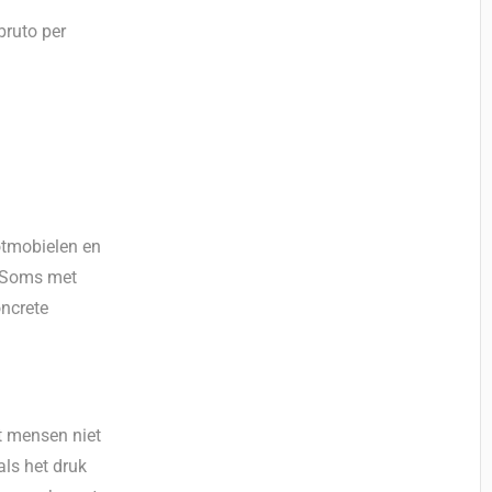
bruto per
otmobielen en
t. Soms met
oncrete
t mensen niet
als het druk