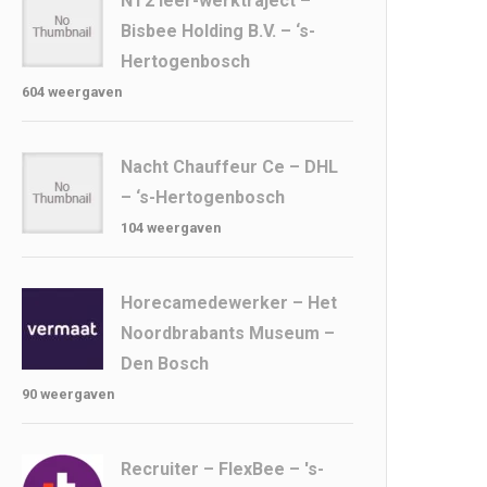
NT2 leer-werktraject –
Bisbee Holding B.V. – ‘s-
Hertogenbosch
604 weergaven
Nacht Chauffeur Ce – DHL
– ‘s-Hertogenbosch
104 weergaven
Horecamedewerker – Het
Noordbrabants Museum –
Den Bosch
90 weergaven
Recruiter – FlexBee – 's-