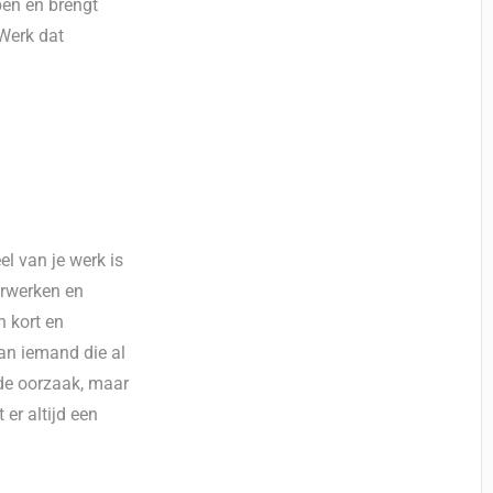
open en brengt
 Werk dat
l van je werk is
erwerken en
n kort en
van iemand die al
 de oorzaak, maar
 er altijd een