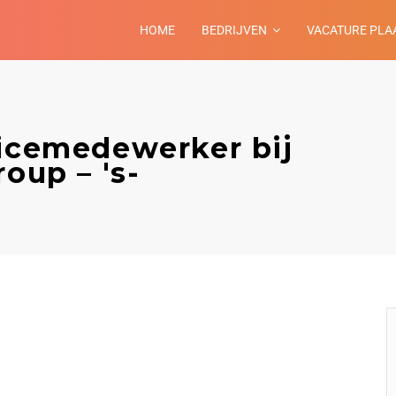
HOME
BEDRIJVEN
VACATURE PLA
vicemedewerker bij
oup – 's-