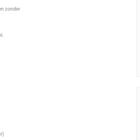
 en zonder
t.
r)