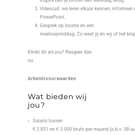
Inspire belt je binnen één werkdag terug.
Videocall: we leren elkaar kennen, informeel
PowerPoint.
Gesprek op locatie en een
meeloopmiddag. Zo weet jij én wij of het klop
Klinkt dit als jou? Reageer dan
nu.
Arbeidsvoorwaarden
Wat bieden wij
jou?
Salaris tussen
€ 2.831 en € 3.000 bruto per maand (o.b.v. 38 uu