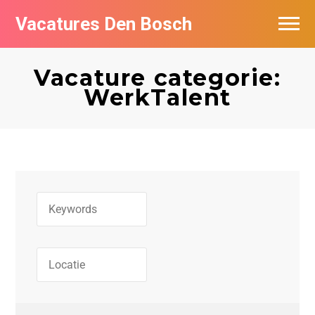
Vacatures Den Bosch
Vacatures per bedrijf in Den Bosch
Vacature categorie:
De populairste vacatures in Den Bosch
WerkTalent