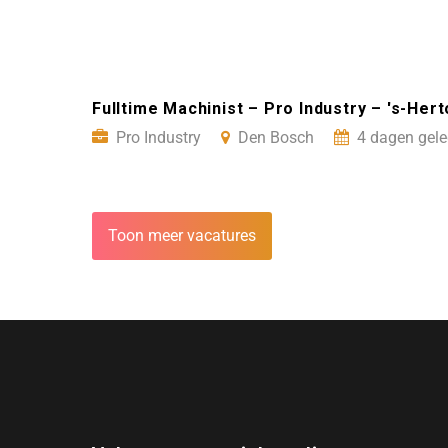
Fulltime Machinist – Pro Industry – 's-He
Pro Industry
Den Bosch
4 dagen gele
Toon meer vacatures