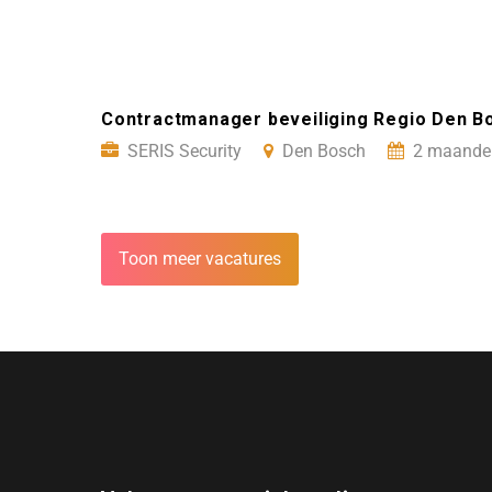
Contractmanager beveiliging Regio Den Bo
SERIS Security
Den Bosch
2 maanden
Toon meer vacatures