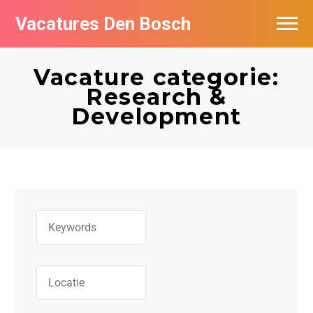
Vacatures Den Bosch
Vacatures per bedrijf in Den Bosch
Vacature categorie:
De populairste vacatures in Den Bosch
Research &
Development