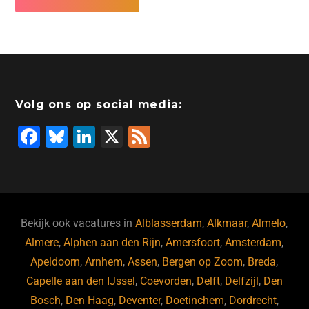
Volg ons op social media:
F
Bl
Li
X
F
a
u
n
e
c
e
k
e
e
s
e
d
b
ky
dI
Bekijk ook vacatures in
Alblasserdam
,
Alkmaar
,
Almelo
,
o
n
Almere
,
Alphen aan den Rijn
,
Amersfoort
,
Amsterdam
,
Apeldoorn
,
Arnhem
,
Assen
,
Bergen op Zoom
,
Breda
,
o
Capelle aan den IJssel
,
Coevorden
,
Delft
,
Delfzijl
,
Den
k
Bosch
,
Den Haag
,
Deventer
,
Doetinchem
,
Dordrecht
,