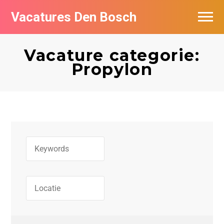
Vacatures Den Bosch
Vacatures per bedrijf in Den Bosch
Vacature categorie:
De populairste vacatures in Den Bosch
Propylon