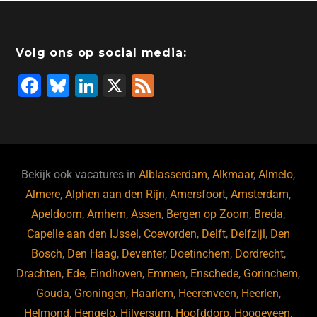
Volg ons op social media:
F
Bl
Li
X
F
a
u
n
e
c
e
k
e
e
s
e
d
b
ky
dI
Bekijk ook vacatures in
Alblasserdam
,
Alkmaar
,
Almelo
,
o
n
Almere
,
Alphen aan den Rijn
,
Amersfoort
,
Amsterdam
,
Apeldoorn
,
Arnhem
,
Assen
,
Bergen op Zoom
,
Breda
,
o
Capelle aan den IJssel
,
Coevorden
,
Delft
,
Delfzijl
,
Den
k
Bosch
,
Den Haag
,
Deventer
,
Doetinchem
,
Dordrecht
,
Drachten
,
Ede
,
Eindhoven
,
Emmen
,
Enschede
,
Gorinchem
,
Gouda
,
Groningen
,
Haarlem
,
Heerenveen
,
Heerlen
,
Helmond
,
Hengelo
,
Hilversum
,
Hoofddorp
,
Hoogeveen
,