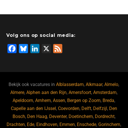
Volg ons op social media:
F
Bl
Li
X
F
a
u
n
e
c
e
k
e
e
s
e
d
b
ky
dI
Bekijk ook vacatures in
Alblasserdam
,
Alkmaar
,
Almelo
,
o
n
Almere
,
Alphen aan den Rijn
,
Amersfoort
,
Amsterdam
,
Apeldoorn
,
Arnhem
,
Assen
,
Bergen op Zoom
,
Breda
,
o
Capelle aan den IJssel
,
Coevorden
,
Delft
,
Delfzijl
,
Den
k
Bosch
,
Den Haag
,
Deventer
,
Doetinchem
,
Dordrecht
,
Drachten
,
Ede
,
Eindhoven
,
Emmen
,
Enschede
,
Gorinchem
,