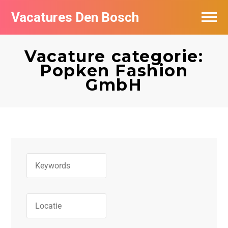
Vacatures Den Bosch
Vacatures per bedrijf in Den Bosch
Vacature categorie:
De populairste vacatures in Den Bosch
Popken Fashion
GmbH