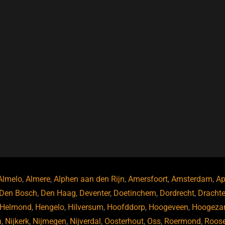
Almelo
,
Almere
,
Alphen aan den Rijn
,
Amersfoort
,
Amsterdam
,
Ap
Den Bosch
,
Den Haag
,
Deventer
,
Doetinchem
,
Dordrecht
,
Dracht
Helmond
,
Hengelo
,
Hilversum
,
Hoofddorp
,
Hoogeveen
,
Hoogeza
n
,
Nijkerk
,
Nijmegen
,
Nijverdal
,
Oosterhout
,
Oss
,
Roermond
,
Roos