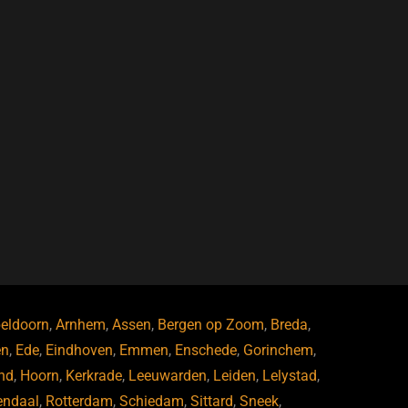
eldoorn
,
Arnhem
,
Assen
,
Bergen op Zoom
,
Breda
,
en
,
Ede
,
Eindhoven
,
Emmen
,
Enschede
,
Gorinchem
,
nd
,
Hoorn
,
Kerkrade
,
Leeuwarden
,
Leiden
,
Lelystad
,
endaal
,
Rotterdam
,
Schiedam
,
Sittard
,
Sneek
,