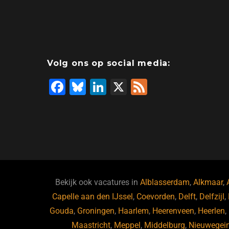
Volg ons op social media:
F
Bl
Li
X
F
a
u
n
e
c
e
k
e
e
s
e
d
b
ky
dI
o
n
o
Bekijk ook vacatures in
Alblasserdam
,
Alkmaar
,
Capelle aan den IJssel
k
,
Coevorden
,
Delft
,
Delfzijl
,
Gouda
,
Groningen
,
Haarlem
,
Heerenveen
,
Heerlen
,
Maastricht
,
Meppel
,
Middelburg
,
Nieuwegei