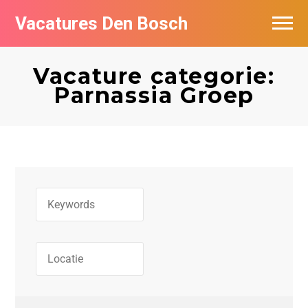
Vacatures Den Bosch
Vacatures per bedrijf in Den Bosch
Vacature categorie:
De populairste vacatures in Den Bosch
Parnassia Groep