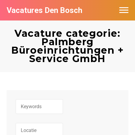
Vacatures Den Bosch
Vacatures per bedrijf in Den Bosch
Vacature categorie:
De populairste vacatures in Den Bosch
Palmberg
Büroeinrichtungen +
Service GmbH