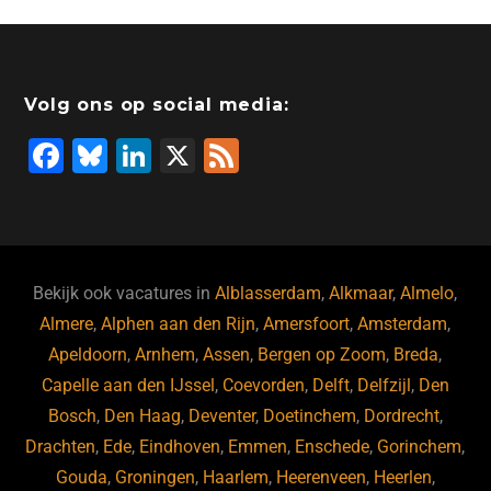
Volg ons op social media:
F
Bl
Li
X
F
a
u
n
e
c
e
k
e
e
s
e
d
b
ky
dI
Bekijk ook vacatures in
Alblasserdam
,
Alkmaar
,
Almelo
,
o
n
Almere
,
Alphen aan den Rijn
,
Amersfoort
,
Amsterdam
,
Apeldoorn
,
Arnhem
,
Assen
,
Bergen op Zoom
,
Breda
,
o
Capelle aan den IJssel
,
Coevorden
,
Delft
,
Delfzijl
,
Den
k
Bosch
,
Den Haag
,
Deventer
,
Doetinchem
,
Dordrecht
,
Drachten
,
Ede
,
Eindhoven
,
Emmen
,
Enschede
,
Gorinchem
,
Gouda
,
Groningen
,
Haarlem
,
Heerenveen
,
Heerlen
,