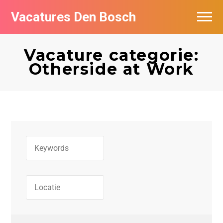
Vacatures Den Bosch
Vacatures per bedrijf in Den Bosch
Vacature categorie:
De populairste vacatures in Den Bosch
Otherside at Work