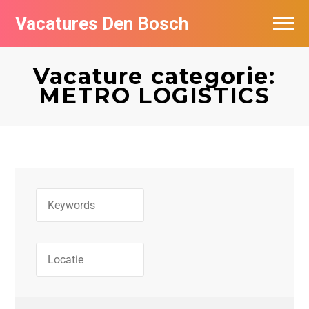
Vacatures Den Bosch
Vacatures per bedrijf in Den Bosch
Vacature categorie:
De populairste vacatures in Den Bosch
METRO LOGISTICS