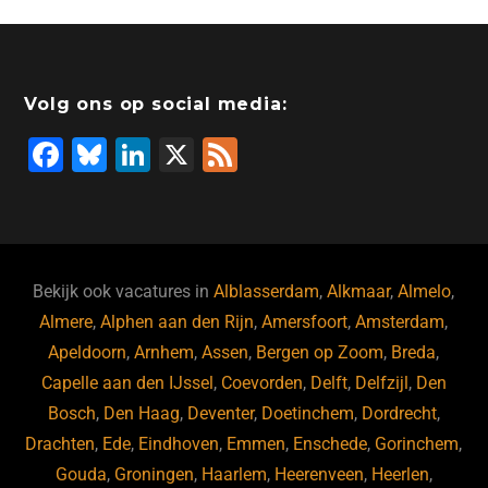
Volg ons op social media:
F
Bl
Li
X
F
a
u
n
e
c
e
k
e
e
s
e
d
b
ky
dI
Bekijk ook vacatures in
Alblasserdam
,
Alkmaar
,
Almelo
,
o
n
Almere
,
Alphen aan den Rijn
,
Amersfoort
,
Amsterdam
,
Apeldoorn
,
Arnhem
,
Assen
,
Bergen op Zoom
,
Breda
,
o
Capelle aan den IJssel
,
Coevorden
,
Delft
,
Delfzijl
,
Den
k
Bosch
,
Den Haag
,
Deventer
,
Doetinchem
,
Dordrecht
,
Drachten
,
Ede
,
Eindhoven
,
Emmen
,
Enschede
,
Gorinchem
,
Gouda
,
Groningen
,
Haarlem
,
Heerenveen
,
Heerlen
,