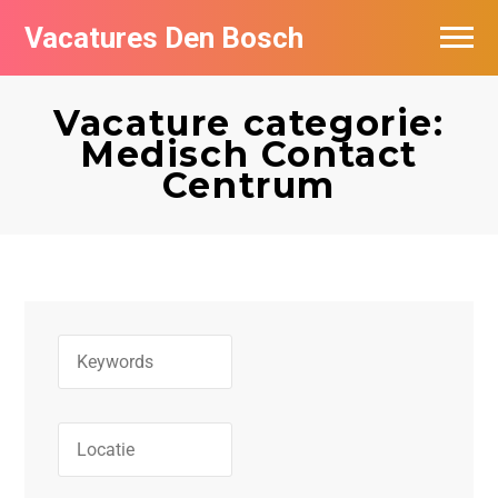
Vacatures Den Bosch
Vacatures per bedrijf in Den Bosch
Vacature categorie:
De populairste vacatures in Den Bosch
Medisch Contact
Centrum