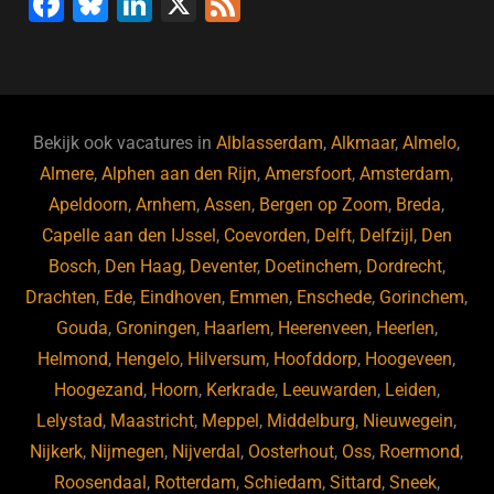
F
Bl
Li
X
F
a
u
n
e
c
e
k
e
e
s
e
d
b
ky
dI
Bekijk ook vacatures in
Alblasserdam
,
Alkmaar
,
Almelo
,
o
n
Almere
,
Alphen aan den Rijn
,
Amersfoort
,
Amsterdam
,
Apeldoorn
,
Arnhem
,
Assen
,
Bergen op Zoom
,
Breda
,
o
Capelle aan den IJssel
,
Coevorden
,
Delft
,
Delfzijl
,
Den
k
Bosch
,
Den Haag
,
Deventer
,
Doetinchem
,
Dordrecht
,
Drachten
,
Ede
,
Eindhoven
,
Emmen
,
Enschede
,
Gorinchem
,
Gouda
,
Groningen
,
Haarlem
,
Heerenveen
,
Heerlen
,
Helmond
,
Hengelo
,
Hilversum
,
Hoofddorp
,
Hoogeveen
,
Hoogezand
,
Hoorn
,
Kerkrade
,
Leeuwarden
,
Leiden
,
Lelystad
,
Maastricht
,
Meppel
,
Middelburg
,
Nieuwegein
,
Nijkerk
,
Nijmegen
,
Nijverdal
,
Oosterhout
,
Oss
,
Roermond
,
Roosendaal
,
Rotterdam
,
Schiedam
,
Sittard
,
Sneek
,