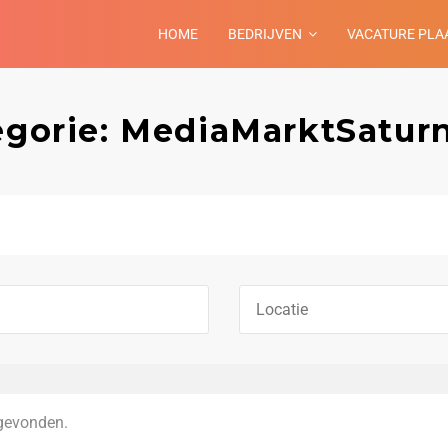
HOME
BEDRIJVEN
VACATURE PLA
egorie: MediaMarktSaturn
gevonden.