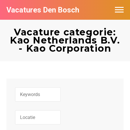
Vacatures Den Bosch
Vacatures per bedrijf in Den Bosch
Vacature categorie:
De populairste vacatures in Den Bosch
Kao Netherlands B.V.
- Kao Corporation