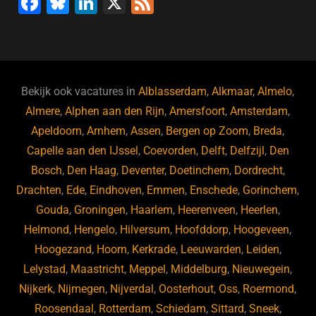
F
Bl
Li
X
F
a
u
n
e
c
e
k
e
e
s
e
d
b
ky
dI
Bekijk ook vacatures in
Alblasserdam
,
Alkmaar
,
Almelo
,
o
n
Almere
,
Alphen aan den Rijn
,
Amersfoort
,
Amsterdam
,
Apeldoorn
,
Arnhem
,
Assen
,
Bergen op Zoom
,
Breda
,
o
Capelle aan den IJssel
,
Coevorden
,
Delft
,
Delfzijl
,
Den
k
Bosch
,
Den Haag
,
Deventer
,
Doetinchem
,
Dordrecht
,
Drachten
,
Ede
,
Eindhoven
,
Emmen
,
Enschede
,
Gorinchem
,
Gouda
,
Groningen
,
Haarlem
,
Heerenveen
,
Heerlen
,
Helmond
,
Hengelo
,
Hilversum
,
Hoofddorp
,
Hoogeveen
,
Hoogezand
,
Hoorn
,
Kerkrade
,
Leeuwarden
,
Leiden
,
Lelystad
,
Maastricht
,
Meppel
,
Middelburg
,
Nieuwegein
,
Nijkerk
,
Nijmegen
,
Nijverdal
,
Oosterhout
,
Oss
,
Roermond
,
Roosendaal
,
Rotterdam
,
Schiedam
,
Sittard
,
Sneek
,